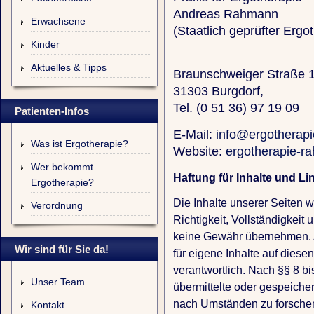
Andreas Rahmann
Erwachsene
(Staatlich geprüfter Ergo
Kinder
Aktuelles & Tipps
Braunschweiger Straße 
31303 Burgdorf,
Tel. (0 51 36) 97 19 09
Patienten-Infos
E-Mail:
info@ergotherap
Was ist Ergotherapie?
Website:
ergotherapie-r
Wer bekommt
Haftung für Inhalte und Li
Ergotherapie?
Die Inhalte unserer Seiten wu
Verordnung
Richtigkeit, Vollständigkeit 
keine Gewähr übernehmen. A
Wir sind für Sie da!
für eigene Inhalte auf dies
verantwortlich. Nach §§ 8 bi
Unser Team
übermittelte oder gespeiche
nach Umständen zu forschen,
Kontakt